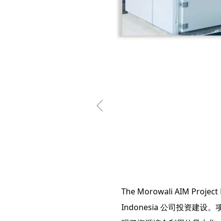
ꁆ
The Morowali AIM Pr
Indonesia 公司投资